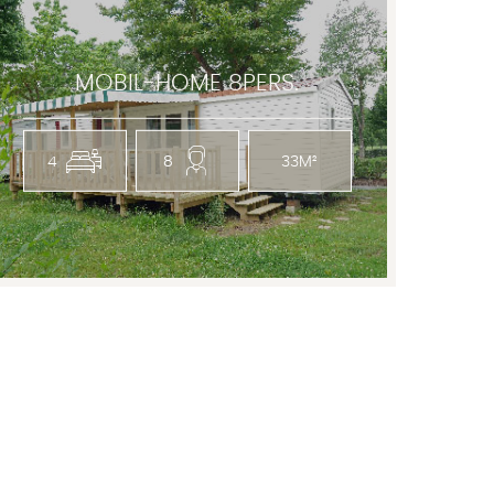
MOBIL-HOME 8PERS.
4
8
33M²