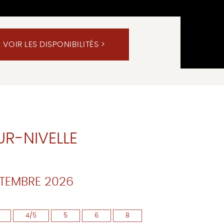
UR-NIVELLE
PTEMBRE 2026
4/5
5
6
8