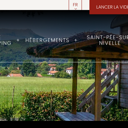
FR
LANCER LA VI
EN
E
SAINT-PÉE-SU
HÉBERGEMENTS
PING
NIVELLE