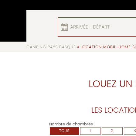
ARRIVÉE - DÉPART
»
CAMPING PAYS BASQUE
LOCATION MOBIL-HOME S
LOUEZ UN 
LES LOCATIO
Nombre de chambres
TOUS
1
2
3