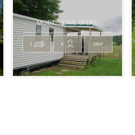
MOBIL-HOME 6PERS.
3
6
28M²