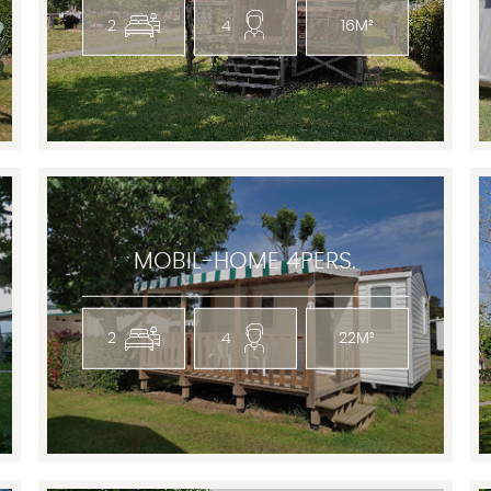
2
4
16M²
MOBIL-HOME 4PERS.
2
4
22M²