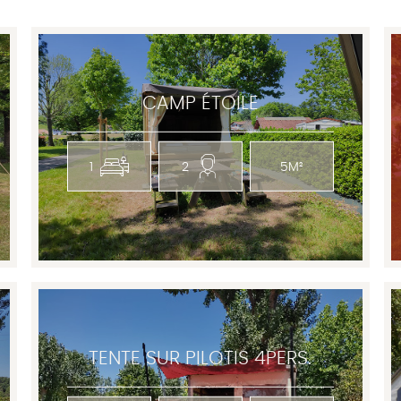
CAMP ÉTOILE
1
2
5M²
TENTE SUR PILOTIS 4PERS.