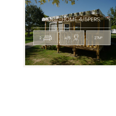
MOBIL-HOME 4/5PERS.
2
4/5
27M²