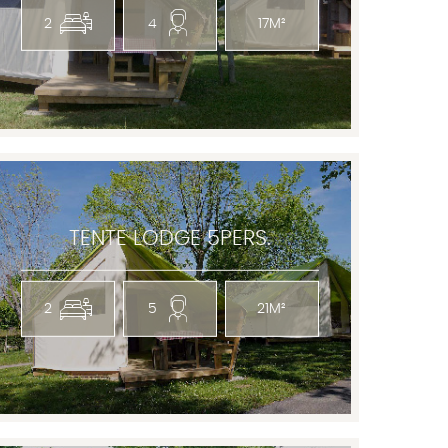
2
4
17M²
TENTE LODGE 5PERS.
2
5
21M²