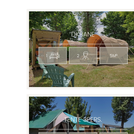
DKBANE
1
2
5M²
TENTE 3PERS.