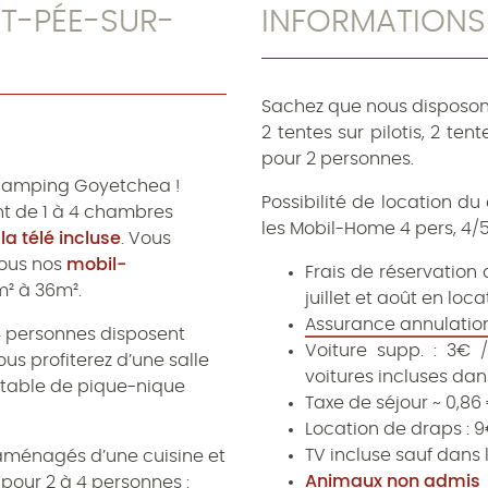
T-PÉE-SUR-
INFORMATIONS
Sachez que nous disposons
2 tentes sur pilotis, 2 te
pour 2 personnes.
amping Goyetchea !
Possibilité de location d
nt de 1 à 4 chambres
les Mobil-Home 4 pers, 4/5
la télé incluse
. Vous
Tous nos
mobil-
Frais de réservation d
m² à 36m².
juillet et août en lo
Assurance annulatio
4 personnes disposent
Voiture supp. : 3€ 
Vous profiterez d’une salle
voitures incluses dan
e table de pique-nique
Taxe de séjour ~ 0,86
Location de draps : 9€ 
TV incluse sauf dans 
ménagés d’une cuisine et
Animaux non admis
pour 2 à 4 personnes :