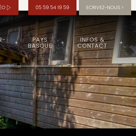
DÉO
05 59 54 19 59
ECRIVEZ-NOUS
R-
PAYS
INFOS &
BASQUE
CONTACT