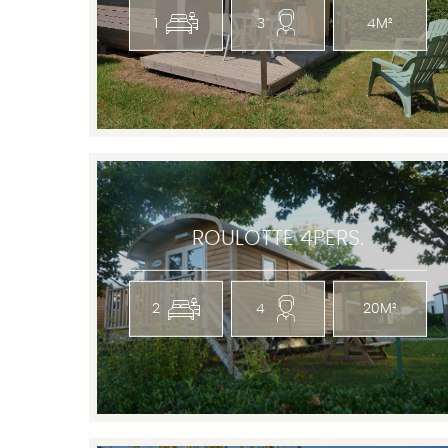
1
3
4M²
ROULOTTE 4PERS.
2
4
20M²